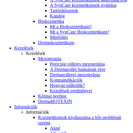
A SynCare kozmetikumok gyártása
Tartósítószerek
Katalóg
Biokozmetika
Mi a Biokozmetikum?
Mi a SynCare Biokozmetikum?
Minősítés
Dermokozmetikum
Kezelések
Kezelések
Mezoterapia
Peercing rolleres mezoterápia
A Dermaroller hatásának elve
Dermarolleres mezoterápia
Kontraindikációk
Hogyan működik?
Kezelések eredményei
Kémiai peeling
DermaBOTEXIN
Információk
Információk
Kozmetikumok kiválasztása a bőr problémái
szerint
Akné