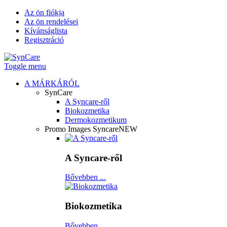
Az ön fiókja
Az ön rendelései
Kívánságlista
Regisztráció
Toggle menu
A MÁRKÁRÓL
SynCare
A Syncare-ről
Biokozmetika
Dermokozmetikum
Promo Images Syncare
NEW
A Syncare-ről
Bővebben ...
Biokozmetika
Bővebben ...