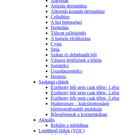
Allergiák
Atópiás dermatitisz
Allergiás kontakt dermatitisz
Cellulitisz
A haj betegségei
Hajhullás
Túlzott szőrösödés
A hajszín elváltozása
Cysta
Stria
Száraz és dehidratált bőr
Vírusos fertőzések a bőrön
Szemölcs
Uszodaszemölcs
Herpesz
Szakmai cikkek
Érzékeny bőr nem csak télen- 1.rész
Érzékeny bőr nem csak télen- 2.rész
Érzékeny bőr nem csak télen- 3.rész
Hialuronsav – kulcsfontosságú
bőröregedésgátló molekula
Bőrszérumok a kozmetikában
Aktuális
Reklám a médiában
Letölthető fájlok (VOC)