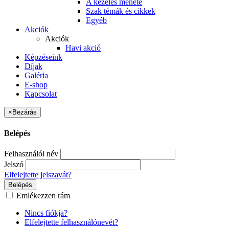
A kezelés menete
Szak témák és cikkek
Egyéb
Akciók
Akciók
Havi akció
Képzéseink
Díjak
Galéria
E-shop
Kapcsolat
×
Bezárás
Belépés
Felhasználói név
Jelszó
Elfelejtette jelszavát?
Belépés
Emlékezzen rám
Nincs fiókja?
Elfelejtette felhasználónevét?