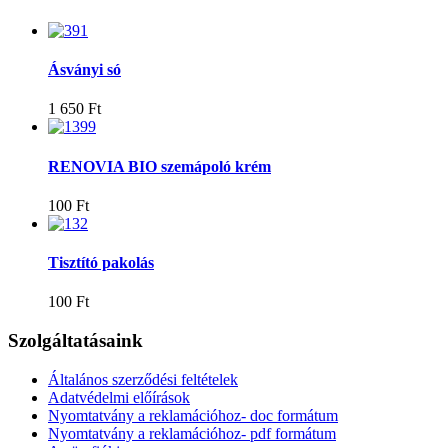
Ásványi só
1 650 Ft
RENOVIA BIO szemápoló krém
100 Ft
Tisztító pakolás
100 Ft
Szolgáltatásaink
Általános szerződési feltételek
Adatvédelmi előírások
Nyomtatvány a reklamációhoz- doc formátum
Nyomtatvány a reklamációhoz- pdf formátum