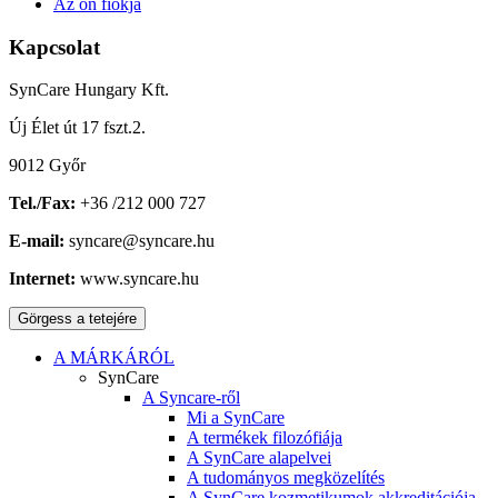
Az ön fiókja
Kapcsolat
SynCare Hungary Kft.
Új Élet út 17 fszt.2.
9012 Győr
Tel./Fax:
+36 /212 000 727
E-mail:
syncare@syncare.hu
Internet:
www.syncare.hu
Görgess a tetejére
A MÁRKÁRÓL
SynCare
A Syncare-ről
Mi a SynCare
A termékek filozófiája
A SynCare alapelvei
A tudományos megközelítés
A SynCare kozmetikumok akkreditációja