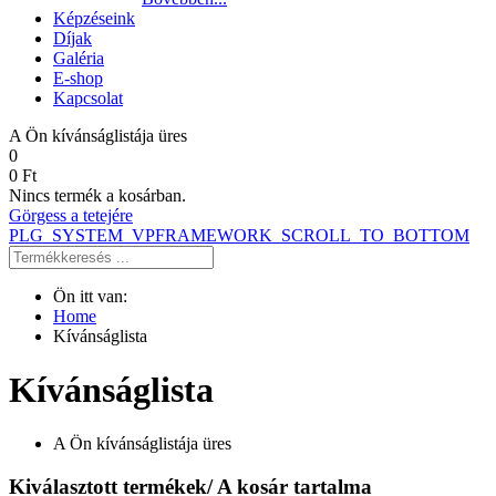
Képzéseink
Díjak
Galéria
E-shop
Kapcsolat
A Ön kívánságlistája üres
0
0 Ft
Nincs termék a kosárban.
Görgess a tetejére
PLG_SYSTEM_VPFRAMEWORK_SCROLL_TO_BOTTOM
Ön itt van:
Home
Kívánságlista
Kívánságlista
A Ön kívánságlistája üres
Kiválasztott termékek/ A kosár tartalma